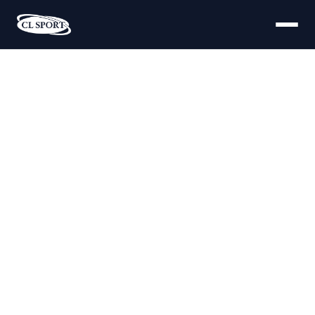
Aktuality a novinky
Sledujte nejaktuálnější dění ze světa sportu, turnajů a
závodů na Českolipsku.