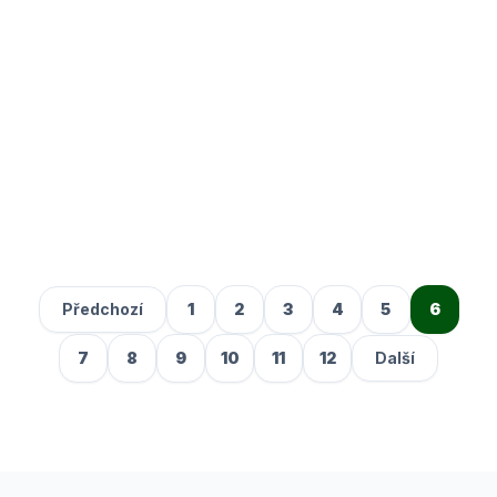
Jak vypadají fotbalové soutěže před
neplánovanou pauzou? Kdo je
nejtrestanější tým okresu? To a mnohem
více se dozvíte v novém díle Velkýho
Vápna.
DETAIL ČLÁNKU
Předchozí
1
2
3
4
5
6
7
8
9
10
11
12
Další