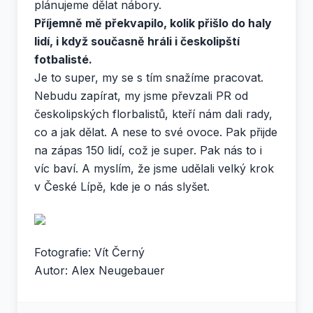
plánujeme dělat nábory.
Příjemně mě překvapilo, kolik přišlo do haly
lidí, i když současně hráli i českolipští
fotbalisté.
Je to super, my se s tím snažíme pracovat.
Nebudu zapírat, my jsme převzali PR od
českolipských florbalistů, kteří nám dali rady,
co a jak dělat. A nese to své ovoce. Pak přijde
na zápas 150 lidí, což je super. Pak nás to i
víc baví. A myslím, že jsme udělali velký krok
v České Lípě, kde je o nás slyšet.
Fotografie: Vít Černý
Autor: Alex Neugebauer