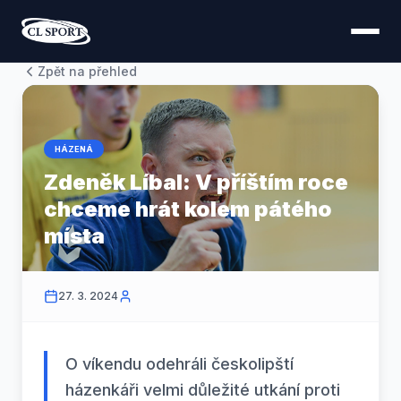
Zpět na přehled
HÁZENÁ
Zdeněk Líbal: V příštím roce
chceme hrát kolem pátého
místa
27. 3. 2024
O víkendu odehráli českolipští
házenkáři velmi důležité utkání proti