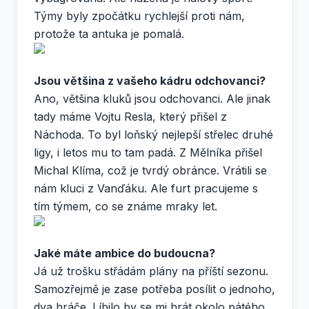
Týmy byly zpočátku rychlejší proti nám,
protože ta antuka je pomalá.
Jsou většina z vašeho kádru odchovanci?
Ano, většina kluků jsou odchovanci. Ale jinak
tady máme Vojtu Resla, který přišel z
Náchoda. To byl loňský nejlepší střelec druhé
ligy, i letos mu to tam padá. Z Mělníka přišel
Michal Klíma, což je tvrdý obránce. Vrátili se
nám kluci z Vanďáku. Ale furt pracujeme s
tím týmem, co se známe mraky let.
Jaké máte ambice do budoucna?
Já už trošku střádám plány na příští sezonu.
Samozřejmě je zase potřeba posílit o jednoho,
dva hráče. Líbilo by se mi hrát okolo pátého