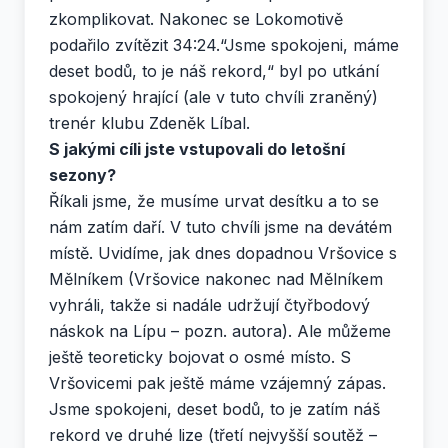
zkomplikovat. Nakonec se Lokomotivě
podařilo zvítězit 34:24.“Jsme spokojeni, máme
deset bodů, to je náš rekord,“ byl po utkání
spokojený hrající (ale v tuto chvíli zraněný)
trenér klubu Zdeněk Líbal.
S jakými cíli jste vstupovali do letošní
sezony?
Říkali jsme, že musíme urvat desítku a to se
nám zatím daří. V tuto chvíli jsme na devátém
místě. Uvidíme, jak dnes dopadnou Vršovice s
Mělníkem (Vršovice nakonec nad Mělníkem
vyhráli, takže si nadále udržují čtyřbodový
náskok na Lípu – pozn. autora). Ale můžeme
ještě teoreticky bojovat o osmé místo. S
Vršovicemi pak ještě máme vzájemný zápas.
Jsme spokojeni, deset bodů, to je zatím náš
rekord ve druhé lize (třetí nejvyšší soutěž –