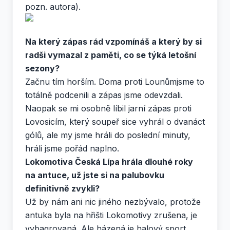
pozn. autora).
Na který zápas rád vzpomínáš a který by si
radši vymazal z paměti, co se týká letošní
sezony?
Začnu tím horším. Doma proti Lounůmjsme to
totálně podcenili a zápas jsme odevzdali.
Naopak se mi osobně líbil jarní zápas proti
Lovosicím, který soupeř sice vyhrál o dvanáct
gólů, ale my jsme hráli do poslední minuty,
hráli jsme pořád naplno.
Lokomotiva Česká Lípa hrála dlouhé roky
na antuce, už jste si na palubovku
definitivně zvykli?
Už by nám ani nic jiného nezbývalo, protože
antuka byla na hřišti Lokomotivy zrušena, je
vybagrovaná. Ale házená je halový sport.