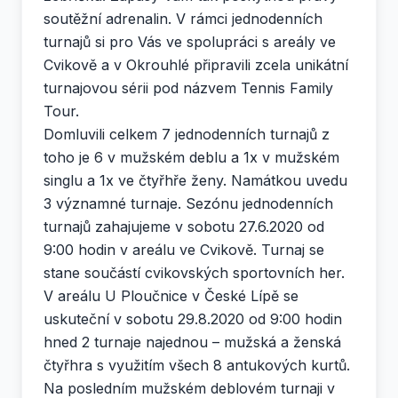
soutěžní adrenalin. V rámci jednodenních
turnajů si pro Vás ve spolupráci s areály ve
Cvikově a v Okrouhlé připravili zcela unikátní
turnajovou sérii pod názvem Tennis Family
Tour.
Domluvili celkem 7 jednodenních turnajů z
toho je 6 v mužském deblu a 1x v mužském
singlu a 1x ve čtyřhře ženy. Namátkou uvedu
3 významné turnaje. Sezónu jednodenních
turnajů zahajujeme v sobotu 27.6.2020 od
9:00 hodin v areálu ve Cvikově. Turnaj se
stane součástí cvikovských sportovních her.
V areálu U Ploučnice v České Lípě se
uskuteční v sobotu 29.8.2020 od 9:00 hodin
hned 2 turnaje najednou – mužská a ženská
čtyřhra s využitím všech 8 antukových kurtů.
Na posledním mužském deblovém turnaji v