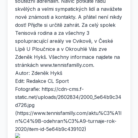
soutěžní adrenalin. Navíc potkáte řadu
skvělých a velmi sympatických lidí a navážete
nové známosti a kontakty. A přátel není nikdy
dost! Přijďte si určitě zahrát. Za celý spolek
Tenisová rodina a za všechny 3
spolupracující areály ve Cvikově, v České
Lípě U Ploučnice a v Okrouhlé Vás zve
Zdeněk Hykš. Všechny informace najdete na
stránkách
www.tennisfamilly.com
.
Autor: Zdeněk Hykš
Edit: Redakce CL Sport
Fotografie: https://cdn-cms.f-
static.net/uploads/2602834/2000_5e64b9c34
d726.jpg
(https://www.tennisfamilly.com/aktu%C3%A1l
n%C4%9B-odehran%C3%A9-turnaje-rok-
2020/item-id-5e64b9c439102)