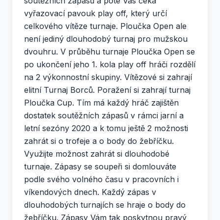
soutěžních zápasů a poté Vás čeká
vyřazovací pavouk play off, který určí
celkového vítěze turnaje. Ploučka Open ale
není jediný dlouhodobý turnaj pro mužskou
dvouhru. V průběhu turnaje Ploučka Open se
po ukončení jeho 1. kola play off hráči rozdělí
na 2 výkonnostní skupiny. Vítězové si zahrají
elitní Turnaj Borců. Poražení si zahrají turnaj
Ploučka Cup. Tím má každý hráč zajištěn
dostatek soutěžních zápasů v rámci jarní a
letní sezóny 2020 a k tomu ještě 2 možnosti
zahrát si o trofeje a o body do žebříčku.
Využijte možnost zahrát si dlouhodobé
turnaje. Zápasy se soupeři si domlouváte
podle svého volného času v pracovních i
víkendových dnech. Každý zápas v
dlouhodobých turnajích se hraje o body do
žebříčku. Zápasy Vám tak poskytnou pravý