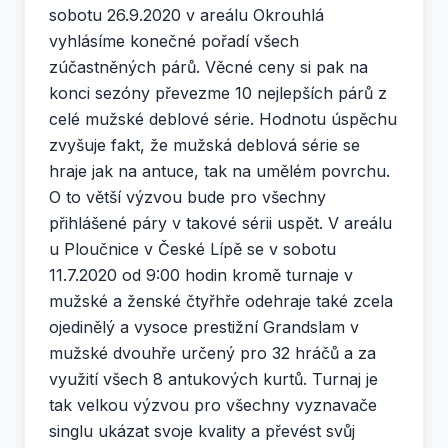
sobotu 26.9.2020 v areálu Okrouhlá
vyhlásíme konečné pořadí všech
zúčastněných párů. Věcné ceny si pak na
konci sezóny převezme 10 nejlepších párů z
celé mužské deblové série. Hodnotu úspěchu
zvyšuje fakt, že mužská deblová série se
hraje jak na antuce, tak na umělém povrchu.
O to větší výzvou bude pro všechny
přihlášené páry v takové sérii uspět. V areálu
u Ploučnice v České Lípě se v sobotu
11.7.2020 od 9:00 hodin kromě turnaje v
mužské a ženské čtyřhře odehraje také zcela
ojedinělý a vysoce prestižní Grandslam v
mužské dvouhře určený pro 32 hráčů a za
využití všech 8 antukových kurtů. Turnaj je
tak velkou výzvou pro všechny vyznavače
singlu ukázat svoje kvality a převést svůj