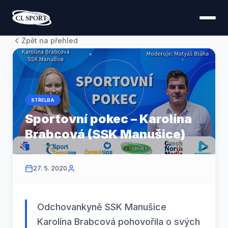
Zpět na přehled
STŘELBA
Sportovní pokec – Karolína
Brabcová (SSK Manušice)
27. 5. 2020
Odchovankyně SSK Manušice
Karolína Brabcová pohovořila o svých