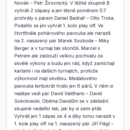
Novák – Petr Žirovnický. V těžké skupině B
vyhráli 2 zápasy a jen těsně poměrem 5:7
prohrály s párem Daniel Bednář – Otto Trska.
Podařilo se jim vyhrát 1. kolo play off. Ve
čtvrtfinále pohárového pavouka ale narazili
na 2. nasazený pár Marek Svoboda – Miky
Berger a v turnaji tak skončili. Marcel s
Petrem ale zaslouží velkou pochvalu za
skvělé výkony a budu jen rád, když zamíchají
kartami i na dalších turnajích, protože
výkonnost mají skvělou. Medailového
pavouka tentokrát hrálo jen 6 párů. V něm si
nejlépe vedl pár David Valdhans – David
Sokolowski. Oběma Davidům se v základní
skupině nedařilo tak, jak by si sami přáli.
Vyhráli jen 1 zápas ze 4 a díky tomu narazili v
1. kole play off na 1. nasazený pár Jiří Flégl –