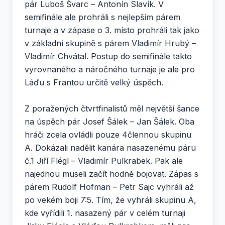
pár Luboš Švarc – Antonín Slavík. V
semifinále ale prohráli s nejlepším párem
turnaje a v zápase o 3. místo prohráli tak jako
v základní skupině s párem Vladimír Hrubý –
Vladimír Chvátal. Postup do semifinále takto
vyrovnaného a náročného turnaje je ale pro
Láďu s Frantou určitě velký úspěch.
Z poražených čtvrtfinalistů měl největší šance
na úspěch pár Josef Šálek – Jan Šálek. Oba
hráči zcela ovládli pouze 4člennou skupinu
A. Dokázali nadělit kanára nasazenému páru
č.1 Jiří Flégl – Vladimír Pulkrabek. Pak ale
najednou museli začít hodně bojovat. Zápas s
párem Rudolf Hofman – Petr Sajc vyhráli až
po vekém boji 7:5. Tím, že vyhráli skupinu A,
kde vyřídili 1. nasazený pár v celém turnaji