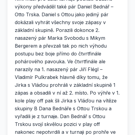
výkony předváděl také pár Daniel Bednář –
Otto Trska. Daniel s Ottou jako jediný pár
dokázali vyhrát všechny svoje zápasy v
základní skupině. Porazili dokonce 2.
nasazený pár Marka Svobodu s Mikym
Bergerem a převzali tak po nich výhodu
postupu bez boje přímo do čtvrtfinále
pohárového pavouka. Ve čtvrtfinále ale
narazily na 1. nasazený pár Jiří Flégl –
Vladimír Pulkrabek hlavně díky tomu, že
Jirka s Vláďou prohráli v základní skupině 1
zápas a obsadili v ní až 2. místo. Po výhře v 1.
kole play off pak šli Jirka s Vláďou na vítěze
skupiny B Dana Bednáře s Ottou Trskou a
vyřadili je z turnaje. Dan Bednář s Ottou
Trskou svojí skvělou pozici v play off
nakonec nepotvrdili a v turnaji po prohře ve