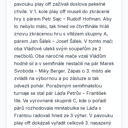
pavouku play off zažívali doslova pekelné
chvíle. V 1. kole play off museli do zkrácené
hry s párem Petr Sajc – Rudolf Hofman. Aby
to nebylo málo, tak hned ve čtvrtfinále hráli
znovu zkrácenou hru s vítězem skupiny A,
párem Jan Šálek – Josef Šálek. V tomto mači
oba Vláďové utekli svým soupeřům ze 2
mečbolů. Oba náročné mače vzali Vláďům
hodně sil a v semifinále nestačili na pár Marek
Svoboda – Miky Berger. Zápas o 3. místo ale
zvládli na výbornou a po zásluze si tak
odvezli pohár. Poraženým semifinalistou
turnaje se stal pár Láďa Petrův – František
Ille. Ve vyrovnané skupině C, kde o pořadí
párů rozhodovala minitabulka se Láďa s
Frantou radovali hned ze 3 výher. V pavouku
play off dokázali vyřadit celkově 3. nasazený