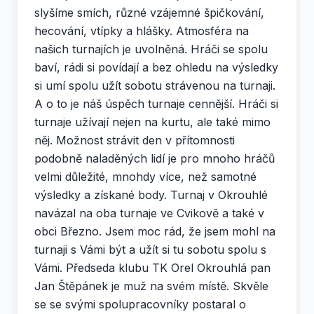
slyšíme smích, různé vzájemné špičkování,
hecování, vtípky a hlášky. Atmosféra na
našich turnajích je uvolněná. Hráči se spolu
baví, rádi si povídají a bez ohledu na výsledky
si umí spolu užít sobotu strávenou na turnaji.
A o to je náš úspěch turnaje cennější. Hráči si
turnaje užívají nejen na kurtu, ale také mimo
něj. Možnost strávit den v přítomnosti
podobně naladěných lidí je pro mnoho hráčů
velmi důležité, mnohdy více, než samotné
výsledky a získané body. Turnaj v Okrouhlé
navázal na oba turnaje ve Cvikově a také v
obci Březno. Jsem moc rád, že jsem mohl na
turnaji s Vámi být a užít si tu sobotu spolu s
Vámi. Předseda klubu TK Orel Okrouhlá pan
Jan Štěpánek je muž na svém místě. Skvěle
se se svými spolupracovníky postaral o