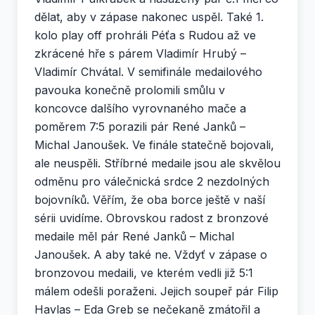
dělat, aby v zápase nakonec uspěl. Také 1.
kolo play off prohráli Péťa s Rudou až ve
zkrácené hře s párem Vladimír Hrubý –
Vladimír Chvátal. V semifinále medailového
pavouka konečně prolomili smůlu v
koncovce dalšího vyrovnaného mače a
poměrem 7:5 porazili pár René Janků –
Michal Janoušek. Ve finále statečně bojovali,
ale neuspěli. Stříbrné medaile jsou ale skvělou
odměnu pro válečnická srdce 2 nezdolných
bojovníků. Věřím, že oba borce ještě v naší
sérii uvidíme. Obrovskou radost z bronzové
medaile měl pár René Janků – Michal
Janoušek. A aby také ne. Vždyť v zápase o
bronzovou medaili, ve kterém vedli již 5:1
málem odešli poraženi. Jejich soupeř pár Filip
Havlas – Eda Greb se nečekaně zmátořil a