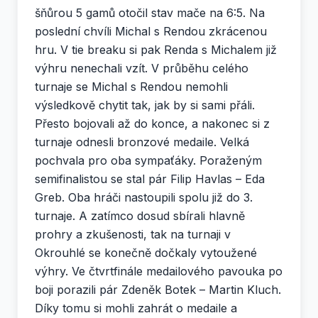
šňůrou 5 gamů otočil stav mače na 6:5. Na
poslední chvíli Michal s Rendou zkrácenou
hru. V tie breaku si pak Renda s Michalem již
výhru nenechali vzít. V průběhu celého
turnaje se Michal s Rendou nemohli
výsledkově chytit tak, jak by si sami přáli.
Přesto bojovali až do konce, a nakonec si z
turnaje odnesli bronzové medaile. Velká
pochvala pro oba sympaťáky. Poraženým
semifinalistou se stal pár Filip Havlas – Eda
Greb. Oba hráči nastoupili spolu již do 3.
turnaje. A zatímco dosud sbírali hlavně
prohry a zkušenosti, tak na turnaji v
Okrouhlé se konečně dočkaly vytoužené
výhry. Ve čtvrtfinále medailového pavouka po
boji porazili pár Zdeněk Botek – Martin Kluch.
Díky tomu si mohli zahrát o medaile a