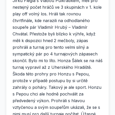
Jirku Flégla s Vláďou Pulkrabkem, měli pro
nestejný počet hráčů ve 3 skupinách v 1. kole
play off volný los. Hráli tak rovnou
čtvrtfinále, kde narazili na odhodlaného
soupeře pár Vladimír Hrubý – Vladimír
Chvátal. Přestože byli blízko k výhře, když
měli k dispozici hned 2 mečboly, zápas
prohráli a turnaj pro tento velmi silný a
sympatický pár po 4 turnajových zápasech
skončil. Bylo mi to líto. Honza Šálek se na náš
turnaj vypravil až z Uherského Hradiště.
Škoda této prohry pro Honzu s Pepou,
protože v případě postupu by si určitě
zahrály o poháry. Takový je ale sport. Honzu
s Pepou chci ale hodně pochválit za
předvedený výkon. Prohráli s hlavou
vztyčenou a svým soupeřům ukázali, že se s
nimi musí pro další turnaje počítat. Úžasné