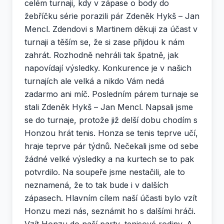
celém turnaji, kdy v zápase o body do
žebříčku série porazili pár Zdeněk Hykš – Jan
Mencl. Zdendovi s Martinem děkuji za účast v
turnaji a těším se, že si zase přijdou k nám
zahrát. Rozhodně nehráli tak špatně, jak
napovídají výsledky. Konkurence je v našich
turnajích ale velká a nikdo Vám nedá
zadarmo ani míč. Posledním párem turnaje se
stali Zdeněk Hykš – Jan Mencl. Napsali jsme
se do turnaje, protože již delší dobu chodím s
Honzou hrát tenis. Honza se tenis teprve učí,
hraje teprve pár týdnů. Nečekali jsme od sebe
žádné velké výsledky a na kurtech se to pak
potvrdilo. Na soupeře jsme nestačili, ale to
neznamená, že to tak bude i v dalších
zápasech. Hlavním cílem naší účasti bylo vzít
Honzu mezi nás, seznámit ho s dalšími hráči.
Vzít Honzu do naší party, tenisové rodiny. A