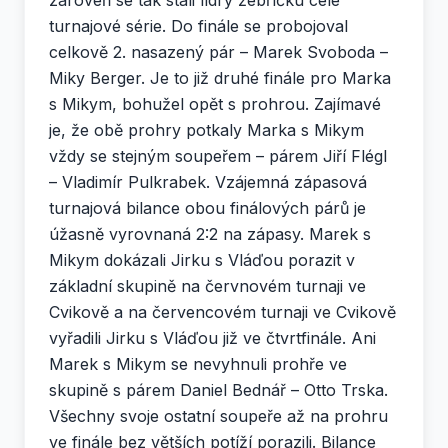
turnajové série. Do finále se probojoval
celkově 2. nasazený pár – Marek Svoboda –
Miky Berger. Je to již druhé finále pro Marka
s Mikym, bohužel opět s prohrou. Zajímavé
je, že obě prohry potkaly Marka s Mikym
vždy se stejným soupeřem – párem Jiří Flégl
– Vladimír Pulkrabek. Vzájemná zápasová
turnajová bilance obou finálových párů je
úžasně vyrovnaná 2:2 na zápasy. Marek s
Mikym dokázali Jirku s Vláďou porazit v
základní skupině na červnovém turnaji ve
Cvikově a na červencovém turnaji ve Cvikově
vyřadili Jirku s Vláďou již ve čtvrtfinále. Ani
Marek s Mikym se nevyhnuli prohře ve
skupině s párem Daniel Bednář – Otto Trska.
Všechny svoje ostatní soupeře až na prohru
ve finále bez větších potíží porazili. Bilance