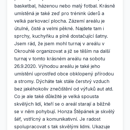
basketbal, házenou nebo malý fotbal. Krásně
umístěná je také zeď pro trénink úderů a
velká parkovací plocha. Zázemí areálu je
útulné, čisté a velmi pěkné. Najdete tam i
sprchy, kuchyňku a plně dostačující šatny.
Jsem rád, že jsem mohl turnaj v areálu v
Okrouhlé organizovat a již se těším na další
turnaj v tomto krásném areálu na sobotu
26.9.2020. Výhodou areálu je také jeho
umístění uprostřed obce obklopený přírodou
a stromy. Dýcháte tak stále čerstvý vzduch
bez jakéhokoliv znečištění od výfuků aut atd.
Co je ale také důležité je velká spousta
skvělých lidí, kteří se o areál starají a běžně
se v něm pohybují. Honza Štěpánek je skvělý
šéf, vstřícný a komunikativní. Je radost
spolupracovat s tak skvělými lidmi. Ukazuje