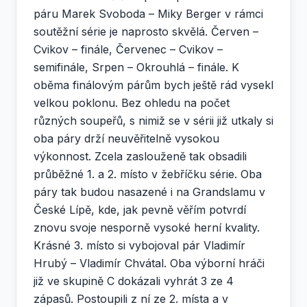
páru Marek Svoboda – Miky Berger v rámci
soutěžní série je naprosto skvělá. Červen –
Cvikov – finále, Červenec – Cvikov –
semifinále, Srpen – Okrouhlá – finále. K
oběma finálovým párům bych ještě rád vysekl
velkou poklonu. Bez ohledu na počet
různých soupeřů, s nimiž se v sérii již utkaly si
oba páry drží neuvěřitelně vysokou
výkonnost. Zcela zaslouženě tak obsadili
průběžné 1. a 2. místo v žebříčku série. Oba
páry tak budou nasazené i na Grandslamu v
České Lípě, kde, jak pevně věřím potvrdí
znovu svoje nesporně vysoké herní kvality.
Krásné 3. místo si vybojoval pár Vladimír
Hrubý – Vladimír Chvátal. Oba výborní hráči
již ve skupině C dokázali vyhrát 3 ze 4
zápasů. Postoupili z ní ze 2. místa a v