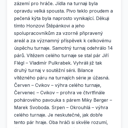
zázemí pro hráče. Jídla na turnaji byla
opravdu velká spousta. Pivo teklo proudem a
pečená kýta byla naprosto vynikající. Děkuji
tímto Honzovi Štěpánkovi a jeho
spolupracovníkům za vzorně připravený
areál a za významný příspěvek k celkovému
úspěchu turnaje. Samotný turnaj odehrálo 14
párů. Vítězem celého turnaje se stal pár Jiří
Flégl – Vladimír Pulkrabek. Vyhráli již tak
druhý turnaj v soutěžní sérii. Bilance
vítězného páru na turnajích série je úžasná.
Červen – Cvikov – výhra celého turnaje,
Červenec – Cvikov – prohra ve čtvrtfinále
pohárového pavouka s párem Miky Berger –
Marek Svoboda. Srpen – Okrouhlá – výhra
celého turnaje. Je neskutečné, jak dobře
tento pár hraje. Oba hráči si skvěle rozumí,