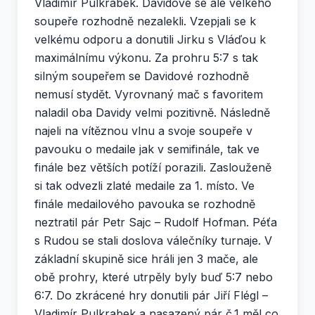
Vladimír Pulkrabek. Davidové se ale velkého
soupeře rozhodně nezalekli. Vzepjali se k
velkému odporu a donutili Jirku s Vláďou k
maximálnímu výkonu. Za prohru 5:7 s tak
silným soupeřem se Davidové rozhodně
nemusí stydět. Vyrovnaný mač s favoritem
naladil oba Davidy velmi pozitivně. Následně
najeli na vítěznou vlnu a svoje soupeře v
pavouku o medaile jak v semifinále, tak ve
finále bez větších potíží porazili. Zaslouženě
si tak odvezli zlaté medaile za 1. místo. Ve
finále medailového pavouka se rozhodně
neztratil pár Petr Sajc – Rudolf Hofman. Péťa
s Rudou se stali doslova válečníky turnaje. V
základní skupině sice hráli jen 3 mače, ale
obě prohry, které utrpěly byly buď 5:7 nebo
6:7. Do zkrácené hry donutili pár Jiří Flégl –
Vladimír Pulkrabek a nasazený pár č.1 měl co