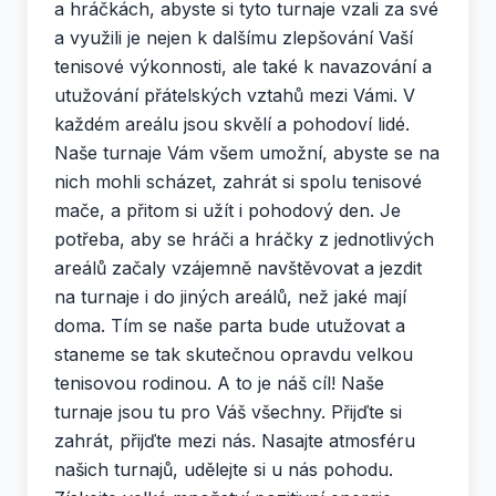
a hráčkách, abyste si tyto turnaje vzali za své
a využili je nejen k dalšímu zlepšování Vaší
tenisové výkonnosti, ale také k navazování a
utužování přátelských vztahů mezi Vámi. V
každém areálu jsou skvělí a pohodoví lidé.
Naše turnaje Vám všem umožní, abyste se na
nich mohli scházet, zahrát si spolu tenisové
mače, a přitom si užít i pohodový den. Je
potřeba, aby se hráči a hráčky z jednotlivých
areálů začaly vzájemně navštěvovat a jezdit
na turnaje i do jiných areálů, než jaké mají
doma. Tím se naše parta bude utužovat a
staneme se tak skutečnou opravdu velkou
tenisovou rodinou. A to je náš cíl! Naše
turnaje jsou tu pro Váš všechny. Přijďte si
zahrát, přijďte mezi nás. Nasajte atmosféru
našich turnajů, udělejte si u nás pohodu.