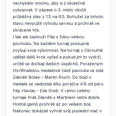
nechybělo mnoho, aby si jí skutečně
vybojovali. V zápase o 3. místo otočili
průběžný stav z 1:5 na 6:5. Bohužel za tohoto
stavu nevyužili výhodu servisu a prohráli ve
zkrácené hře.
I tak ale zaslouží Filip s Edou velkou
pochvalu. Na každém turnaji postupně
zvyšují svoji výkonnost. Na turnaji v Okrouhlé
udělali další krok vpřed a pokud jim to vydrží,
určitě se dočkají dalších úspěchů. Poraženým
čtvrtfinalistou medailové části pavouka se stali
Zdeněk Botek – Martin Kluch. Do bojů o
medaile se nedostali díky porážce 4:6 od páru
Filip Havlas – Eda Greb. V rámci celého
turnaje hráli Zdeněk s Martinem velmi dobře.
Hodně gamů prohráli až po velkém boji.
Nakonec dokázali vyhrát svůj poslední mač v