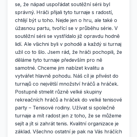
se, že nápad uspořádat soutěžní sérii byl
správný. Hráči přijali tyto turnaje s radostí,
chtějí být u toho. Nejde jen o hru, ale také o
úžasnou partu, tvořící se v průběhu série. V
soutěžní sérii se vystřídalo již opravdu hodně
lidí. Ale všichni byli v pohodě a každý si turnaj
užil co to šlo. Jsem rád, že hráči pochopili, že
děláme tyto turnaje především pro ně
samotné. Chceme jim nabízet kvalitu a
vytvářet hlavně pohodu. Náš cíl je přivést do
turnajů co největší množství hráčů a hráček.
Postupně stmelit různě velké skupiny
rekreačních hráčů a hráček do velké tenisové
party – Tenisové rodiny. Užívat si společně
turnaje a mít radost jen z toho, že se můžeme
sejít a jít si zahrát tenis. Kvalitní organizace je
základ. Všechno ostatní je pak na Vás hráčích