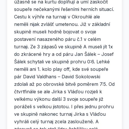
úžasně se na kurtu doplňují a umí zaskočit
soupeře nečekanými řešeními herních situací.
Cestu k výhře na turnaji v Okrouhlé ale
neměli nijak zvlášť umetenou. Již v základní
skupině museli hodně bojovat o svoje
postavení nasazeného páru č.1 v celém
turnaji. Ze 3 zápasů ve skupině A museli jít 1x
do zkrácené hry a od páru Jan Šálek – Josef
Šálek schytali ve skupině prohru 0:6. Lehké
neměli ani 1. kolo play off, kde své soupeře
pár David Valdhans – David Sokolowski
zdolali až po obrovské bitvě poměrem 7:5. Od
čtvrtfinále se ale Jirka s Vláďou rozjeli k
velkému výkonu další 3 svoje soupeře již
poráželi s velkou jistotou. I přes jednu prohru
ve skupině nakonec turnaj Jirka s Vláďou
vyhráli celý turnaj zcela zaslouženě. A
zároveň se tak stali lídry žebříčku celé