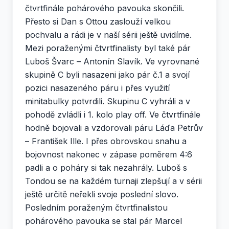
čtvrtfinále pohárového pavouka skončili.
Přesto si Dan s Ottou zaslouží velkou
pochvalu a rádi je v naší sérii ještě uvidíme.
Mezi poraženými čtvrtfinalisty byl také pár
Luboš Švarc – Antonín Slavík. Ve vyrovnané
skupině C byli nasazeni jako pár č.1 a svojí
pozici nasazeného páru i přes využití
minitabulky potvrdili. Skupinu C vyhráli a v
pohodě zvládli i 1. kolo play off. Ve čtvrtfinále
hodně bojovali a vzdorovali páru Láďa Petrův
– František Ille. I přes obrovskou snahu a
bojovnost nakonec v zápase poměrem 4:6
padli a o poháry si tak nezahrály. Luboš s
Tondou se na každém turnaji zlepšují a v sérii
ještě určitě neřekli svoje poslední slovo.
Posledním poraženým čtvrtfinalistou
pohárového pavouka se stal pár Marcel