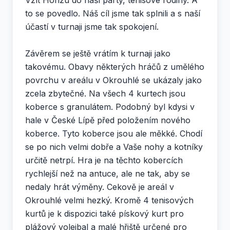
to se povedlo. Náš cíl jsme tak splnili a s naší
účastí v turnaji jsme tak spokojení.
Závěrem se ještě vrátím k turnaji jako
takovému. Obavy některých hráčů z umělého
povrchu v areálu v Okrouhlé se ukázaly jako
zcela zbytečné. Na všech 4 kurtech jsou
koberce s granulátem. Podobný byl kdysi v
hale v České Lípě před položením nového
koberce. Tyto koberce jsou ale měkké. Chodí
se po nich velmi dobře a Vaše nohy a kotníky
určitě netrpí. Hra je na těchto kobercích
rychlejší než na antuce, ale ne tak, aby se
nedaly hrát výměny. Cekově je areál v
Okrouhlé velmi hezký. Kromě 4 tenisových
kurtů je k dispozici také pískový kurt pro
plážový volejbal a malé hřiště určené pro