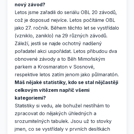
nový závod?
Letos jsme zařadili do seriálu OBL 20 závodů,
což je doposud nejvíce. Letos počítáme OBL
jako 27. ročník. Během těchto let se vystřídalo
(vzniklo, zaniklo) na 29 různých závodů.
Záleží, jestli se najde ochotný nadšený
pořadatel akci uspořádat. Letos přibudou dva
obnovené závody a to Běh Mimoňským
parkem a Krosmaraton v Sosnové,
respektive letos zatím jenom jako půlmaratón.
Máš nějaké statistiky, kdo se stal nějčastěji
celkovým vítězem napříč všemi
kategoriemi?
Statistiky si vedu, ale bohužel nestíhám to
zpracovat do nějakých úhledných a
srozumitelných tabulek. Jsou už to stovky
jmen, co se vystřídaly v prvních desítkách