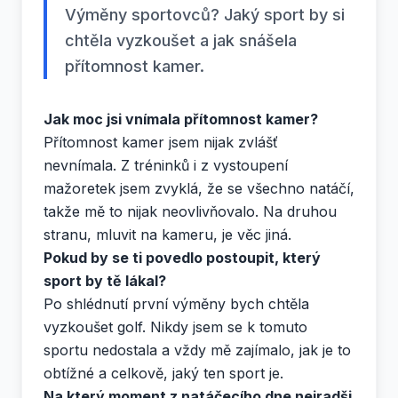
Výměny sportovců? Jaký sport by si
chtěla vyzkoušet a jak snášela
přítomnost kamer.
Jak moc jsi vnímala přítomnost kamer?
Přítomnost kamer jsem nijak zvlášť
nevnímala. Z tréninků i z vystoupení
mažoretek jsem zvyklá, že se všechno natáčí,
takže mě to nijak neovlivňovalo. Na druhou
stranu, mluvit na kameru, je věc jiná.
Pokud by se ti povedlo postoupit, který
sport by tě lákal?
Po shlédnutí první výměny bych chtěla
vyzkoušet golf. Nikdy jsem se k tomuto
sportu nedostala a vždy mě zajímalo, jak je to
obtížné a celkově, jaký ten sport je.
Na který moment z natáčecího dne nejradši