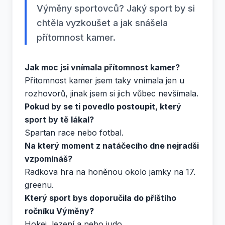
Výměny sportovců? Jaký sport by si
chtěla vyzkoušet a jak snášela
přítomnost kamer.
Jak moc jsi vnímala přítomnost kamer?
Přítomnost kamer jsem taky vnímala jen u
rozhovorů, jinak jsem si jich vůbec nevšímala.
Pokud by se ti povedlo postoupit, který
sport by tě lákal?
Spartan race nebo fotbal.
Na který moment z natáčecího dne nejradši
vzpomínáš?
Radkova hra na honěnou okolo jamky na 17.
greenu.
Který sport bys doporučila do příštího
ročníku Výměny?
Hokej, lezení a nebo judo.