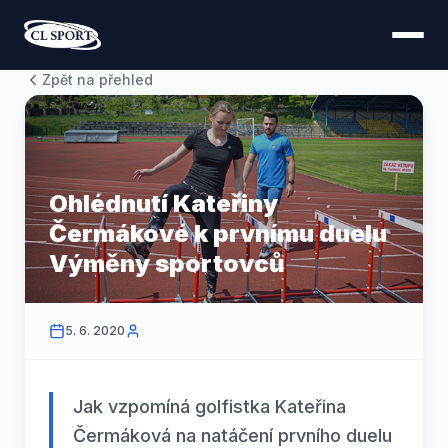
Zpět na přehled
Ohlédnutí Kateřiny
Čermákové k prvnímu duelu
Výměny sportovců
5. 6. 2020
Jak vzpomíná golfistka Kateřina
Čermáková na natáčení prvního duelu