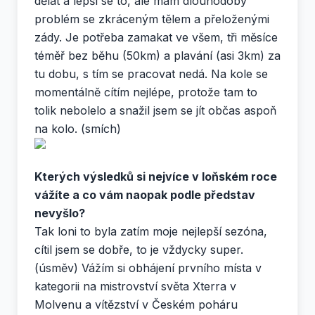
dělat a lepší se to, ale mám dlouhodobý
problém se zkráceným tělem a přeloženými
zády. Je potřeba zamakat ve všem, tři měsíce
téměř bez běhu (50km) a plavání (asi 3km) za
tu dobu, s tím se pracovat nedá. Na kole se
momentálně cítím nejlépe, protože tam to
tolik nebolelo a snažil jsem se jít občas aspoň
na kolo. (smích)
Kterých výsledků si nejvíce v loňském roce
vážíte a co vám naopak podle představ
nevyšlo?
Tak loni to byla zatím moje nejlepší sezóna,
cítil jsem se dobře, to je vždycky super.
(úsměv) Vážím si obhájení prvního místa v
kategorii na mistrovství světa Xterra v
Molvenu a vítězství v Českém poháru