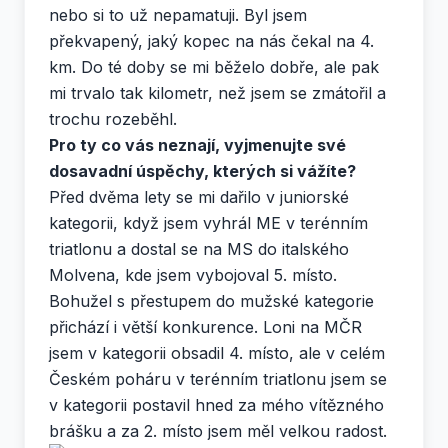
nebo si to už nepamatuji. Byl jsem
překvapený, jaký kopec na nás čekal na 4.
km. Do té doby se mi běželo dobře, ale pak
mi trvalo tak kilometr, než jsem se zmátořil a
trochu rozeběhl.
Pro ty co vás neznají, vyjmenujte své
dosavadní úspěchy, kterých si vážíte?
Před dvěma lety se mi dařilo v juniorské
kategorii, když jsem vyhrál ME v terénním
triatlonu a dostal se na MS do italského
Molvena, kde jsem vybojoval 5. místo.
Bohužel s přestupem do mužské kategorie
přichází i větší konkurence. Loni na MČR
jsem v kategorii obsadil 4. místo, ale v celém
Českém poháru v terénním triatlonu jsem se
v kategorii postavil hned za mého vítězného
brášku a za 2. místo jsem měl velkou radost.