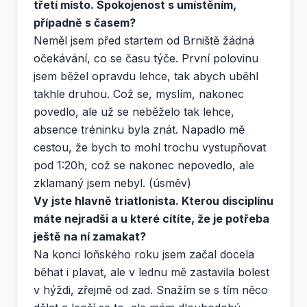
třetí místo. Spokojenost s umístěním,
případně s časem?
Neměl jsem před startem od Brniště žádná
očekávání, co se času týče. První polovinu
jsem běžel opravdu lehce, tak abych uběhl
takhle druhou. Což se, myslím, nakonec
povedlo, ale už se neběželo tak lehce,
absence tréninku byla znát. Napadlo mě
cestou, že bych to mohl trochu vystupňovat
pod 1:20h, což se nakonec nepovedlo, ale
zklamaný jsem nebyl. (úsměv)
Vy jste hlavně triatlonista. Kterou disciplínu
máte nejradši a u které cítíte, že je potřeba
ještě na ní zamakat?
Na konci loňského roku jsem začal docela
běhat i plavat, ale v lednu mě zastavila bolest
v hýždi, zřejmě od zad. Snažím se s tím něco