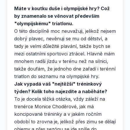
Máte v koutku duše i olympijské hry? Což
by znamenalo se věnovat především
"olympijskému" triatlonu.
O této disciplíně moc neuvažuji, jelikož nejsem
dobrý plavec, nevěnuji se mu od dětství, a
tady je velmi důležité plavání, takže bych se
mezi ostatními sportovci ztrácel. Hlavně mám
mnohem radši jízdu v terénu než na silnici,
takže doufám, že jednoho dne zařadí i terénní
triatlon do seznamu na olympijské hry.
Jak vypadá váš "nejtěžší" tréninkový
týden? Kolik toho najezdíte a naběháte?
To je docela těžká otázka, vždy záleží na
trenérce Monice Choděrové, jak má
koncipované tréninky a v jakém ročním
období to zrovna je, jelikož přes zimu se dělají
objemy a přes sezónu se jde spíše do