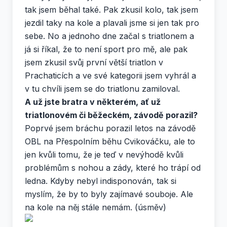
tak jsem běhal také. Pak zkusil kolo, tak jsem
jezdil taky na kole a plavali jsme si jen tak pro
sebe. No a jednoho dne začal s triatlonem a
já si říkal, že to není sport pro mě, ale pak
jsem zkusil svůj první větší triatlon v
Prachaticích a ve své kategorii jsem vyhrál a
v tu chvíli jsem se do triatlonu zamiloval.
A už jste bratra v některém, ať už
triatlonovém či běžeckém, závodě porazil?
Poprvé jsem bráchu porazil letos na závodě
OBL na Přespolním běhu Cvikováčku, ale to
jen kvůli tomu, že je teď v nevýhodě kvůli
problémům s nohou a zády, které ho trápí od
ledna. Kdyby nebyl indisponován, tak si
myslím, že by to byly zajímavé souboje. Ale
na kole na něj stále nemám. (úsměv)