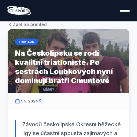
Zpět na přehled
TRIATLON
Na Českolipsku se rodí
kvalitní triatlonisté. Po
sestrách Loubkových nyní
dominují bratři Cmuntové
7. 5. 2024
Závodů českolipské Okresní běžecké
ligy se účastní spousta zajímavých a