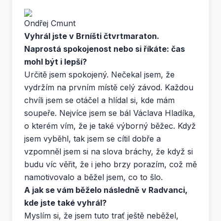
Ondřej Cmunt
Vyhrál jste v Brníšti čtvrtmaraton.
Naprostá spokojenost nebo si říkáte: čas
mohl být i lepší?
Určitě jsem spokojený. Nečekal jsem, že
vydržím na prvním místě celý závod. Každou
chvíli jsem se otáčel a hlídal si, kde mám
soupeře. Nejvíce jsem se bál Václava Hladíka,
o kterém vím, že je také výborný běžec. Když
jsem vyběhl, tak jsem se cítil dobře a
vzpomněl jsem si na slova bráchy, že když si
budu víc věřit, že i jeho brzy porazím, což mě
namotivovalo a běžel jsem, co to šlo.
A jak se vám běželo následně v Radvanci,
kde jste také vyhrál?
Myslím si, že jsem tuto trať ještě neběžel,