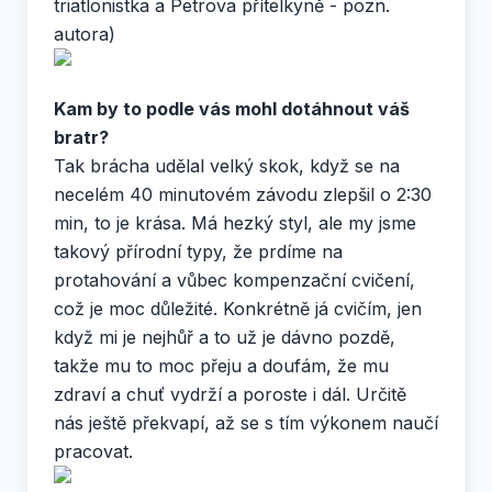
triatlonistka a Petrova přítelkyně - pozn.
autora)
Kam by to podle vás mohl dotáhnout váš
bratr?
Tak brácha udělal velký skok, když se na
necelém 40 minutovém závodu zlepšil o 2:30
min, to je krása. Má hezký styl, ale my jsme
takový přírodní typy, že prdíme na
protahování a vůbec kompenzační cvičení,
což je moc důležité. Konkrétně já cvičím, jen
když mi je nejhůř a to už je dávno pozdě,
takže mu to moc přeju a doufám, že mu
zdraví a chuť vydrží a poroste i dál. Určitě
nás ještě překvapí, až se s tím výkonem naučí
pracovat.