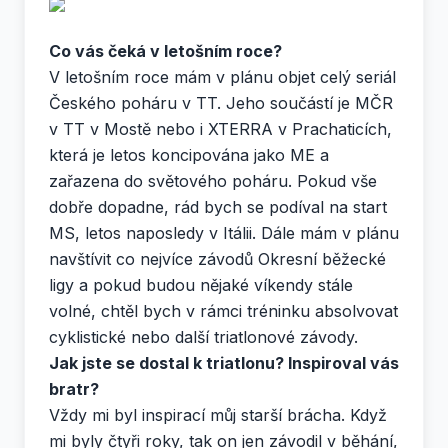
Co vás čeká v letošním roce?
V letošním roce mám v plánu objet celý seriál
Českého poháru v TT. Jeho součástí je MČR
v TT v Mostě nebo i XTERRA v Prachaticích,
která je letos koncipována jako ME a
zařazena do světového poháru. Pokud vše
dobře dopadne, rád bych se podíval na start
MS, letos naposledy v Itálii. Dále mám v plánu
navštívit co nejvíce závodů Okresní běžecké
ligy a pokud budou nějaké víkendy stále
volné, chtěl bych v rámci tréninku absolvovat
cyklistické nebo další triatlonové závody.
Jak jste se dostal k triatlonu? Inspiroval vás
bratr?
Vždy mi byl inspirací můj starší brácha. Když
mi byly čtyři roky, tak on jen závodil v běhání,