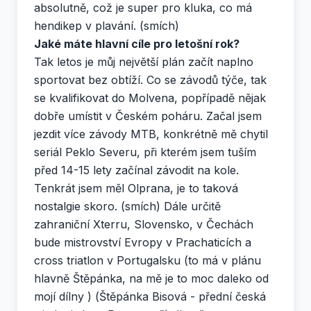
absolutně, což je super pro kluka, co má
hendikep v plavání. (smích)
Jaké máte hlavní cíle pro letošní rok?
Tak letos je můj největší plán začít naplno
sportovat bez obtíží. Co se závodů týče, tak
se kvalifikovat do Molvena, popřípadě nějak
dobře umístit v Českém poháru. Začal jsem
jezdit více závody MTB, konkrétně mě chytil
seriál Peklo Severu, při kterém jsem tuším
před 14-15 lety začínal závodit na kole.
Tenkrát jsem měl Olprana, je to taková
nostalgie skoro. (smích) Dále určitě
zahraniční Xterru, Slovensko, v Čechách
bude mistrovství Evropy v Prachaticích a
cross triatlon v Portugalsku (to má v plánu
hlavně Štěpánka, na mě je to moc daleko od
mojí dílny ) (Štěpánka Bisová - přední česká