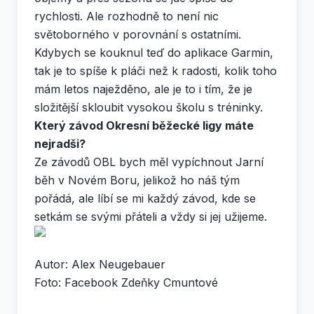
rychlosti. Ale rozhodně to není nic
světoborného v porovnání s ostatními.
Kdybych se kouknul teď do aplikace Garmin,
tak je to spíše k pláči než k radosti, kolik toho
mám letos naježděno, ale je to i tím, že je
složitější skloubit vysokou školu s tréninky.
Který závod Okresní běžecké ligy máte
nejradši?
Ze závodů OBL bych měl vypíchnout Jarní
běh v Novém Boru, jelikož ho náš tým
pořádá, ale líbí se mi každý závod, kde se
setkám se svými přáteli a vždy si jej užijeme.
Autor: Alex Neugebauer
Foto: Facebook Zdeňky Cmuntové