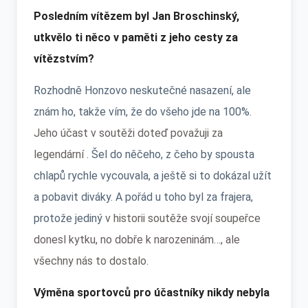
Posledním vítězem byl Jan Broschinský,
utkvělo ti něco v paměti z jeho cesty za
vítězstvím?
Rozhodně Honzovo neskutečné nasazení, ale
znám ho, takže vím, že do všeho jde na 100%.
Jeho účast v soutěži doteď považuji za
legendární
. Šel do něčeho, z čeho by spousta
chlapů rychle vycouvala, a ještě si to dokázal užít
a pobavit diváky. A pořád u toho byl za frajera,
protože jediný
v historii soutěže svojí soupeřce
donesl kytku, no dobře k narozeninám…, ale
všechny nás to dostalo.
Výměna sportovců pro účastníky nikdy nebyla