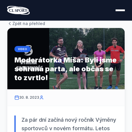
Zpět na přehled
VIDEO
Moderátorka Míša: Byli jsme
sehraná parta, ale občas se
to zvrtlo!
30. 8. 2023
Za pár dní začíná nový ročník Výměny
sportovců v novém formátu. Letos