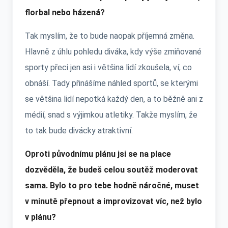
florbal nebo házená?
Tak myslím, že to bude naopak příjemná změna.
Hlavně z úhlu pohledu diváka, kdy výše zmiňované
sporty přeci jen asi i většina lidí zkoušela, ví, co
obnáší. Tady přinášíme náhled sportů, se kterými
se většina lidí nepotká každý den, a to běžně ani z
médií, snad s výjimkou atletiky. Takže myslím, že
to tak bude divácky atraktivní.
Oproti původnímu plánu jsi se na place
dozvěděla, že budeš celou soutěž moderovat
sama. Bylo to pro tebe hodně náročné, muset
v minutě přepnout a improvizovat víc, než bylo
v plánu?