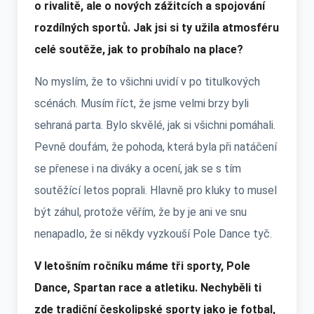
o rivalitě, ale o nových zážitcích a spojování
rozdílných sportů. Jak jsi si ty užila atmosféru
celé soutěže, jak to probíhalo na place?
No myslím, že to všichni uvidí v po titulkových
scénách. Musím říct, že jsme velmi brzy byli
sehraná parta. Bylo skvělé, jak si všichni pomáhali.
Pevně doufám, že pohoda, která byla při natáčení
se přenese i na diváky a ocení, jak se s tím
soutěžící letos poprali. Hlavně pro kluky to musel
být záhul, protože věřím, že by je ani ve snu
nenapadlo, že si někdy vyzkouší Pole Dance tyč.
V letošním ročníku máme tři sporty, Pole
Dance, Spartan race a atletiku. Nechyběli ti
zde tradiční českolipské sporty jako je fotbal,