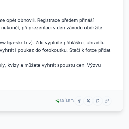
sme opět obnovili. Registrace předem přináší
 nekončí, při prezentaci v den závodu obdržíte
w.liga-skol.cz
). Zde vyplníte přihlášku, uhradíte
 vyhrát i poukaz do fotokoutku. Stačí k fotce přidat
oly, kvízy a můžete vyhrát spoustu cen. Výzvu
SDÍLET: