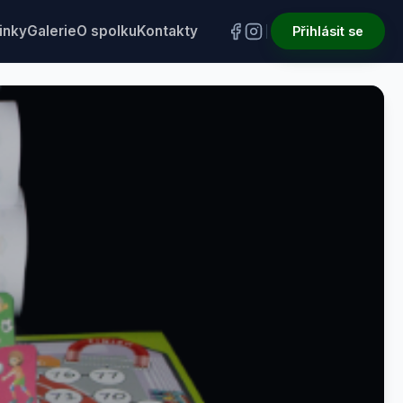
inky
Galerie
O spolku
Kontakty
Přihlásit se