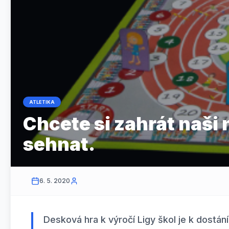
ATLETIKA
Chcete si zahrát naši
sehnat.
6. 5. 2020
Desková hra k výročí Ligy škol je k dostá