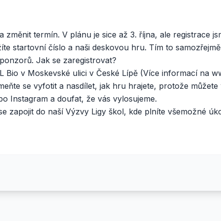
 změnit termín. V plánu je sice až 3. října, ale registrace j
íte startovní číslo a naši deskovou hru. Tím to samozřejmě
sponzorů. Jak se zaregistrovat?
L Bio v Moskevské ulici v České Lípě (Více informací na
ww
meňte se vyfotit a nasdílet, jak hru hrajete, protože můžete
o Instagram a doufat, že vás vylosujeme.
e zapojit do naší Výzvy Ligy škol, kde plníte všemožné úk