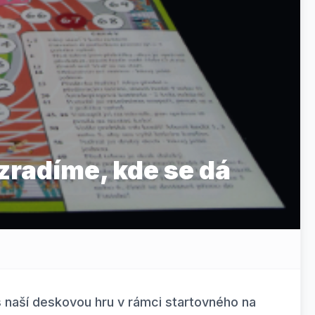
zradíme, kde se dá
s naší deskovou hru v rámci startovného na